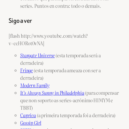
series. Puntos en contra: todo o demais.
Sigo a ver
[flash http://www.youtube.com/watch?
v=ccHORot0vNA]
Stargate Universe
(esta temporada será a
derradeira)
Fringe
(esta temporada ameaza con ser a
derradeira)
Modern Family
It’s Always Sunny in Philadelphia
(para compensar
que non soporto as series-acrónimo HIMYM e
TBBT)
Caprica
(a primeira temporada foi a derradeira)
Gossip Girl