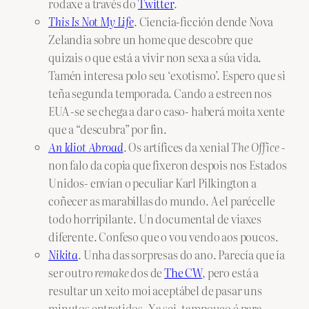
rodaxe a través do
Twitter
.
This Is Not My Life
. Ciencia-ficción dende Nova
Zelandia sobre un home que descobre que
quizais o que está a vivir non sexa a súa vida.
Tamén interesa polo seu ‘exotismo’. Espero que si
teña segunda temporada. Cando a estreen nos
EUA -se se chega a dar o caso- haberá moita xente
que a “descubra” por fin.
An Idiot Abroad
. Os artífices da xenial
The Office
-
non falo da copia que fixeron despois nos Estados
Unidos- envían o peculiar Karl Pilkington a
coñecer as marabillas do mundo. A el parécelle
todo horripilante. Un documental de viaxes
diferente. Confeso que o vou vendo aos poucos.
Nikita
. Unha das sorpresas do ano. Parecía que ía
ser outro
remake
dos de
The CW
, pero está a
resultar un xeito moi aceptábel de pasar uns
minutos entretidos. Xa sei, tampouco é para