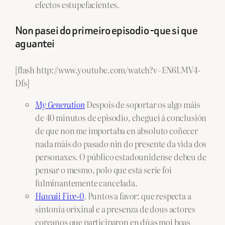
efectos estupefacientes.
Non pasei do primeiro episodio -que si que
aguantei
[flash http://www.youtube.com/watch?v=EN6LMV4-
Dfs]
My Generation
Despois de soportar os algo máis
de 40 minutos de episodio, cheguei á conclusión
de que non me importaba en absoluto coñecer
nada máis do pasado nin do presente da vida dos
personaxes. O público estadounidense debeu de
pensar o mesmo, polo que esta serie foi
fulminantemente cancelada.
Hawaii Five-0
. Puntos a favor: que respecta a
sintonía orixinal e a presenza de dous actores
coreanos que participaron en dúas moi boas