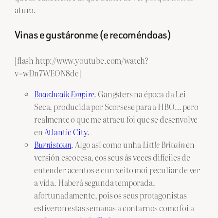
aturo.
Vinas e gustáronme (e recoméndoas)
[flash http://www.youtube.com/watch?
v=wDn7WEON8dc]
Boardwalk Empire
. Gangsters na época da Lei
Seca, producida por Scorsese para a HBO… pero
realmente o que me atraeu foi que se desenvolve
en
Atlantic City
.
Burnistoun
. Algo así como unha
Little Britain
en
versión escocesa, cos seus ás veces difíciles de
entender acentos e cun xeito moi peculiar de ver
a vida. Haberá segunda temporada,
afortunadamente, pois os seus protagonistas
estiveron estas semanas a contarnos como foi a