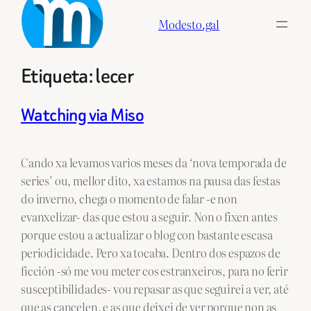
Skip
Modesto.gal
to
content
Etiqueta:
lecer
Watching via Miso
Cando xa levamos varios meses da ‘nova temporada de
series’ ou, mellor dito, xa estamos na pausa das festas
do inverno, chega o momento de falar -e non
evanxelizar- das que estou a seguir. Non o fixen antes
porque estou a actualizar o blog con bastante escasa
periodicidade. Pero xa tocaba. Dentro dos espazos de
ficción -só me vou meter cos estranxeiros, para no ferir
susceptibilidades- vou repasar as que seguirei a ver, até
que as cancelen, e as que deixei de ver porque non as