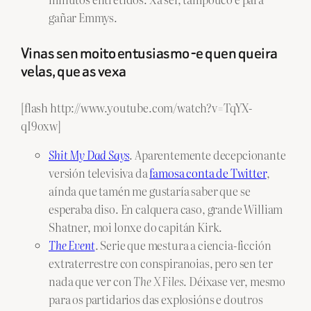
gañar Emmys.
Vinas sen moito entusiasmo -e quen queira
velas, que as vexa
[flash http://www.youtube.com/watch?v=TqYX-
qI9oxw]
Shit My Dad Says
. Aparentemente decepcionante
versión televisiva da
famosa conta de Twitter
,
aínda que tamén me gustaría saber que se
esperaba diso. En calquera caso, grande William
Shatner, moi lonxe do capitán Kirk.
The Event
. Serie que mestura a ciencia-ficción
extraterrestre con conspiranoias, pero sen ter
nada que ver con
The X Files
. Déixase ver, mesmo
para os partidarios das explosións e doutros