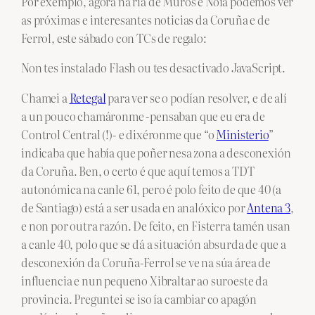
Por exemplo, agora na ría de Muros e Noia podemos ver
as próximas e interesantes noticias da Coruña e de
Ferrol, este sábado con TCs de regalo:
Non tes instalado Flash ou tes desactivado JavaScript.
Chamei a
Retegal
para ver se o podían resolver, e de alí
a un pouco chamáronme -pensaban que eu era de
Control Central (!)- e dixéronme que “o
Ministerio
”
indicaba que había que poñer nesa zona a desconexión
da Coruña. Ben, o certo é que aquí temos a TDT
autonómica na canle 61, pero é polo feito de que 40 (a
de Santiago) está a ser usada en analóxico por
Antena 3
,
e non por outra razón. De feito, en Fisterra tamén usan
a canle 40, polo que se dá a situación absurda de que a
desconexión da Coruña-Ferrol se ve na súa área de
influencia e nun pequeno Xibraltar ao suroeste da
provincia. Preguntei se iso ía cambiar co apagón