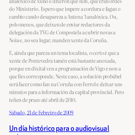
analóxico de xuño e dixeron que non, que eran ordes
do Ministerio. Espero que impere a cordura e fagan o
cambio cando desapareza a Antena 3 analóxica. Ou,
polo menos, que deixen de enviar redactores da
delegación da TVG de Compostela a cubrir novas a
Noia e, no seu lugar, manden xente da Coruña.
E, aínda que pareza un tema localista, o certo é que a
xente de Pontevedra tamén está bastante anoxada,
porque en dixital ven a programación de Vigo e non a
que lles corresponde. Neste caso, a solución probábel
será facer como fan na Coruña con Ferrol e deixar uns
minutos para a información da capital provincial. Pero
teñen de prazo até abril de 2010.
Sábado, 21 de Febreiro de 2009
Un día histórico para o audiovisual