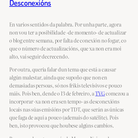
Desconexións
En varios sentidos da palabra. Por unha parte, agora
non vou ter a posibilidade -de momento- de actualizar
o blog entre semana, por falta de conexión no fogar, co
que o número de actualizacións, que xa non era moi
alto, vai seguir decrecendo.
Por outra, quería falar dun tema que está a causar
algún malestar, aínda que supoño que non en
demasiadas persoas, só nos frikis televisivos e pouco
máis. Pois ben, dende o 13 de febreiro, a
TVG
comezou a
incorporar -xa non era sen tempo- as desconexións
locais nas súas emisións por TDT, que serán as únicas
que faga de aquí a pouco (ademais do satélite). Pois
ben, isto provocou que houbese algúns cambios.