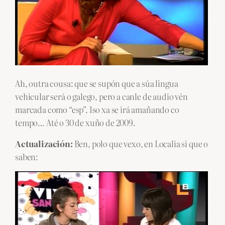
Ah, outra cousa: que se supón que a súa lingua
vehicular será o galego, pero a canle de audio vén
marcada como “esp”. Iso xa se irá amañando co
tempo… Até o 30 de xuño de 2009.
Actualización:
Ben, polo que vexo, en Localia si que o
saben: