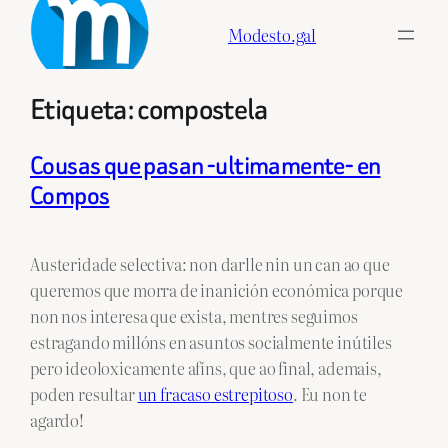
Skip
Modesto.gal
to
content
Etiqueta:
compostela
Cousas que pasan -ultimamente- en
Compos
Austeridade selectiva: non darlle nin un can ao que
queremos que morra de inanición económica porque
non nos interesa que exista, mentres seguimos
estragando millóns en asuntos socialmente inútiles
pero ideoloxicamente afíns, que ao final, ademais,
poden resultar
un fracaso estrepitoso
. Eu non te
agardo!