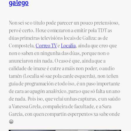
galego
Non sei se o título pode parecer un pouco pretensioso,
pero é certo. Hoxe comezaron a emitir pola TDT as
dúas primeiras televisións locais de Galiza: as de
Compostela,
Correo TV
e
Localia
, aínda que creo que
non o saben en ningunha das dúas, porque non o
anunciaron nin nada. O caso é que, aínda que a
calidade de imaxe é cutre a máis non poder, o audio
tamén (Localia só sae pola canle esquerda), non teñen
guía de programación e todo iso, é un paso importante
de cara ao apagón analóxico, para o que só falta un ano
de nada. Pois iso, que velaí unhas capturas, e un saúdo
a Vanessa Grela, compañeira de facultade, e a Sara
García, con quen compartín esperpentos xa sabe onde
😀