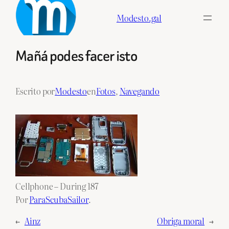
Skip
Modesto.gal
to
content
Mañá podes facer isto
Escrito por
Modesto
en
Fotos
, 
Navegando
Cellphone – During 187
Por
ParaScubaSailor
.
←
Ainz
Obriga moral
→