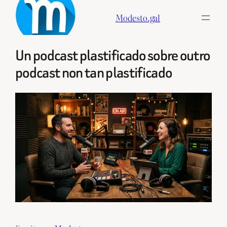
Skip
Modesto.gal
to
content
Un podcast plastificado sobre outro
podcast non tan plastificado