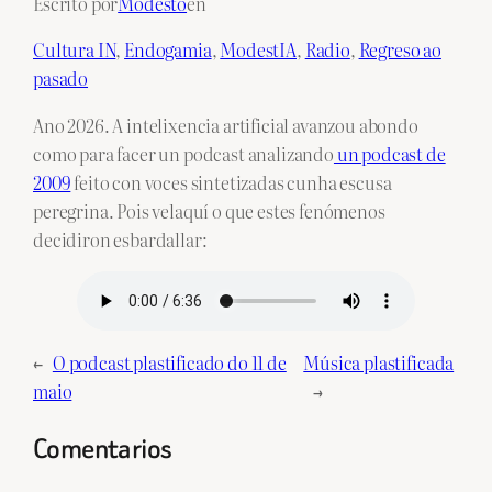
Escrito por
Modesto
en
Cultura IN
, 
Endogamia
, 
ModestIA
, 
Radio
, 
Regreso ao
pasado
Ano 2026. A intelixencia artificial avanzou abondo
como para facer un podcast analizando
un podcast de
2009
feito con voces sintetizadas cunha escusa
peregrina. Pois velaquí o que estes fenómenos
decidiron esbardallar:
←
O podcast plastificado do 11 de
Música plastificada
maio
→
Comentarios