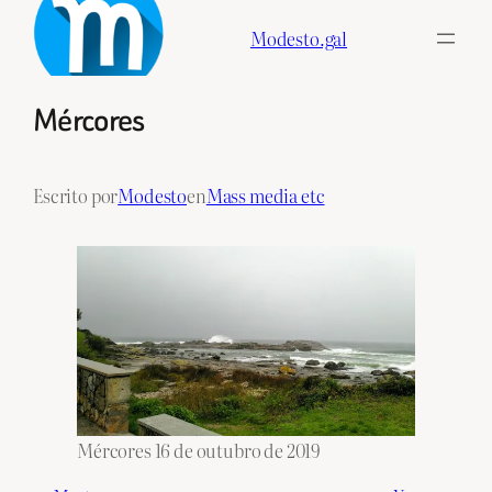
Skip
Modesto.gal
to
content
Mércores
Escrito por
Modesto
en
Mass media etc
Mércores 16 de outubro de 2019