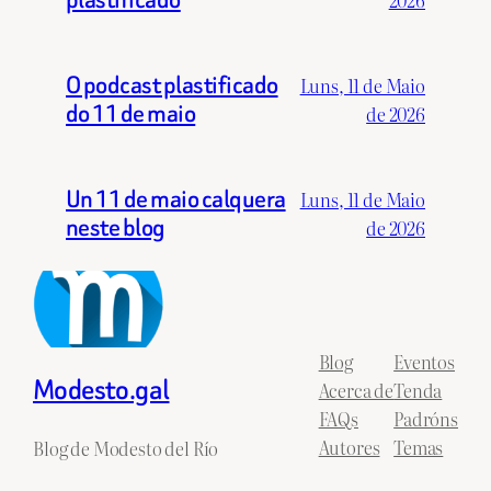
2026
O podcast plastificado
Luns, 11 de Maio
do 11 de maio
de 2026
Un 11 de maio calquera
Luns, 11 de Maio
neste blog
de 2026
Blog
Eventos
Modesto.gal
Acerca de
Tenda
FAQs
Padróns
Autores
Temas
Blog de Modesto del Río