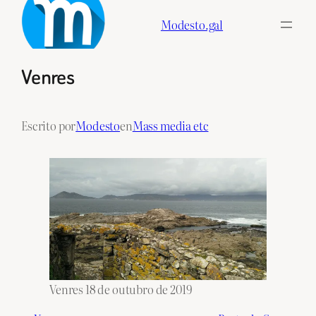
Skip
Modesto.gal
to
content
Venres
Escrito por
Modesto
en
Mass media etc
Venres 18 de outubro de 2019