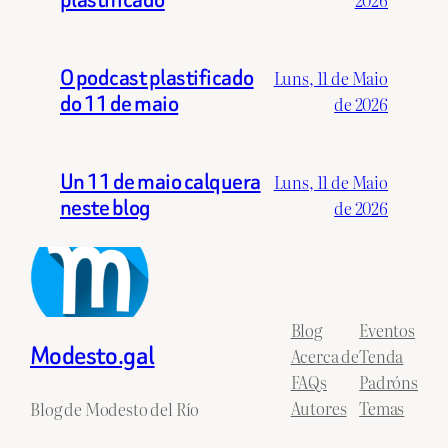
2026
O podcast plastificado
Luns, 11 de Maio
do 11 de maio
de 2026
Un 11 de maio calquera
Luns, 11 de Maio
neste blog
de 2026
Blog
Eventos
Modesto.gal
Acerca de
Tenda
FAQs
Padróns
Autores
Temas
Blog de Modesto del Río