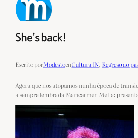
Skip
to
content
She’s back!
Escrito por
Modesto
en
Cultura IN
, 
Regreso ao pa
Agora que nos atopamos nunha época de transic
a sempre lembrada Maricarmen Mella: presenta