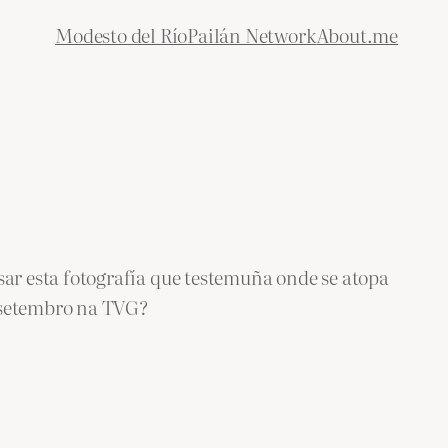
Modesto del Río
Pailán Network
About.me
r esta fotografía que testemuña onde se atopa
 setembro na TVG?