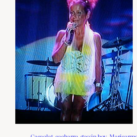
Cacaolat
cacharra
gossip boy
Maricarme