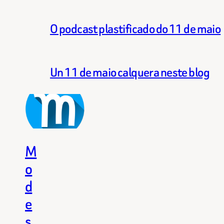
O podcast plastificado do 11 de maio
Un 11 de maio calquera neste blog
M
o
d
e
s