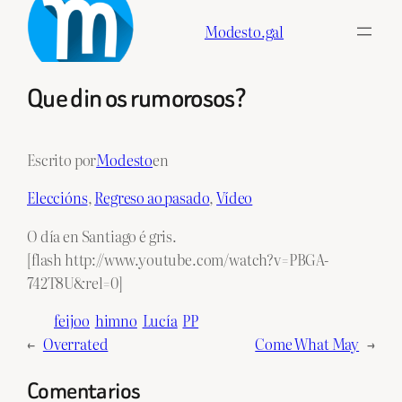
Skip
Modesto.gal
to
content
Que din os rumorosos?
Escrito por
Modesto
en
Eleccións
, 
Regreso ao pasado
, 
Vídeo
O día en Santiago é gris.
[flash http://www.youtube.com/watch?v=PBGA-
742T8U&rel=0]
feijoo
himno
Lucía
PP
←
Overrated
Come What May
→
Comentarios