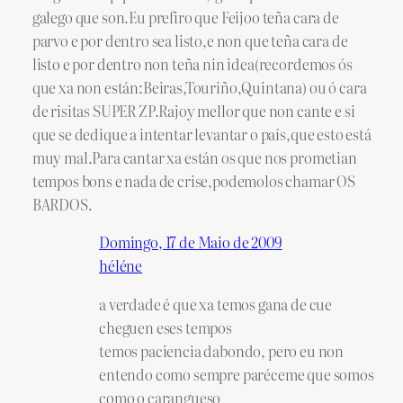
galego que son.Eu prefiro que Feijoo teña cara de
parvo e por dentro sea listo,e non que teña cara de
listo e por dentro non teña nin idea(recordemos ós
que xa non están:Beiras,Touriño,Quintana) ou ó cara
de risitas SUPER ZP.Rajoy mellor que non cante e si
que se dedique a intentar levantar o país,que esto está
muy mal.Para cantar xa están os que nos prometian
tempos bons e nada de crise,podemolos chamar OS
BARDOS.
Domingo, 17 de Maio de 2009
héléne
a verdade é que xa temos gana de cue
cheguen eses tempos
temos paciencia dabondo, pero eu non
entendo como sempre paréceme que somos
como o carangueso