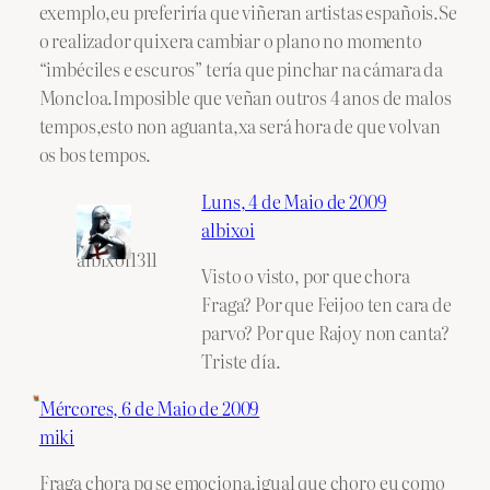
exemplo,eu preferiría que viñeran artistas españois.Se
o realizador quixera cambiar o plano no momento
“imbéciles e escuros” tería que pinchar na cámara da
Moncloa.Imposible que veñan outros 4 anos de malos
tempos,esto non aguanta,xa será hora de que volvan
os bos tempos.
Luns, 4 de Maio de 2009
albixoi
albixoi1311
Visto o visto, por que chora
Fraga? Por que Feijoo ten cara de
parvo? Por que Rajoy non canta?
Triste día.
Mércores, 6 de Maio de 2009
miki
Fraga chora pq se emociona,igual que choro eu como