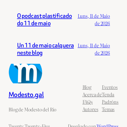
O podcast plastificado
Luns, 11 de Maio
do 11 de maio
de 2026
Un 11 de maio calquera
Luns, 11 de Maio
neste blog
de 2026
Blog
Eventos
Modesto.gal
Acerca de
Tenda
FAQs
Padróns
Autores
Temas
Blog de Modesto del Río
Twenty Twenty-Five
Deseñado con
WordPress