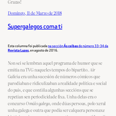
Grazas!
Domingo, 11 de Marzo de 2018
Supergalegos coma ti
Esta columna foi publicada
na sección
do número 33-34 da
Ás ceibas
, en agosto de 2016.
Revista Luzes
Non sei se lembran aquel programa de humor que se
emitía na TVG naqueles tempos do bipartito.
Air
Galicia
era unha sucesión de números cómicos que
parodiaban e ridiculizaban a realidade política e social
do país, e que contiña algunhas seccións que se
repetían sen periodicidade fixa. Unha delas era o
concurso
O máis galego
, onde dúas persoas, polo xeral
unha galega e outra que podía ser calquera personaxe