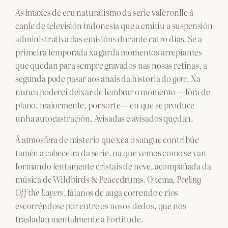
As imaxes de cru naturalismo da serie valéronlle á
canle de televisión indonesia que a emitiu a suspensión
administrativa das emisións durante catro días. Se a
primeira temporada xa garda momentos arrepiantes
que quedan para sempre gravados nas nosas retinas, a
segunda pode pasar aos anais da historia do
gore
. Xa
nunca poderei deixar de lembrar o momento —fóra de
plano, maiormente, por sorte— en que se produce
unha autocastración. Avisadas e avisados quedan.
Á atmosfera de misterio que xea o sangue contribúe
tamén a cabeceira da serie, na que vemos como se van
formando lentamente cristais de neve, acompañada da
música de Wildbirds & Peacedrums. O tema,
Peeling
Off the Layers
, fálanos de auga correndo e ríos
escorréndose por entre os nosos dedos, que nos
trasladan mentalmente a Fortitude.