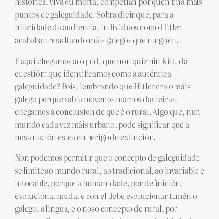
histórica, viva ou morta, competían por quen tiña máis
puntos de galeguidade. Sobra dicir que, para a
hilaridade da audiencia, individuos como Hitler
acababan resultando máis galegos que ninguén.
E aquí chegamos ao quid, que non quiz nin Kitt, da
cuestión: que identificamos como a auténtica
galeguidade? Pois, lembrando que Hitler era o máis
galego porque sabía mover os marcos das leiras,
chegamos á conclusión de que é o rural. Algo que, nun
mundo cada vez máis urbano, pode significar que a
nosa nación estea en perigo de extinción.
Non podemos permitir que o concepto de galeguidade
se limite ao mundo rural, ao tradicional, ao invariable e
intocable, porque a humanidade, por definición,
evoluciona, muda, e con el debe evolucionar tamén o
galego, a lingua, e o noso concepto de rural, por