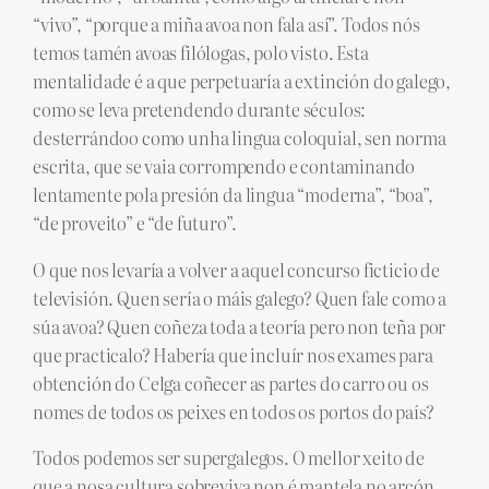
“vivo”, “porque a miña avoa non fala así”. Todos nós
temos tamén avoas filólogas, polo visto. Esta
mentalidade é a que perpetuaría a extinción do galego,
como se leva pretendendo durante séculos:
desterrándoo como unha lingua coloquial, sen norma
escrita, que se vaia corrompendo e contaminando
lentamente pola presión da lingua “moderna”, “boa”,
“de proveito” e “de futuro”.
O que nos levaría a volver a aquel concurso ficticio de
televisión. Quen sería o máis galego? Quen fale como a
súa avoa? Quen coñeza toda a teoría pero non teña por
que practicalo? Habería que incluír nos exames para
obtención do Celga coñecer as partes do carro ou os
nomes de todos os peixes en todos os portos do país?
Todos podemos ser supergalegos. O mellor xeito de
que a nosa cultura sobreviva non é mantela no arcón