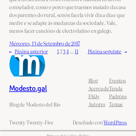
conxelador, como o porco que traemos matado da casa
dos parentes do rural, senón facela vivir día a día e que
medre e se adapte ás mudanzas da sociedade. Vale,
menos facer cancións de electrolatino en galego.
Mércores, 13 de Setembro de 2017
←
Páxina anterior
1
2
3
4
…
11
Páxina seguinte
→
Blog
Eventos
Modesto.gal
Acerca de
Tenda
FAQs
Padróns
Autores
Temas
Blog de Modesto del Río
Twenty Twenty-Five
Deseñado con
WordPress
Privacy & Cookies Policy