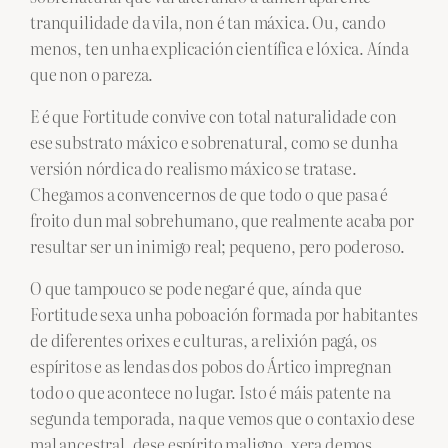
tranquilidade da vila, non é tan máxica. Ou, cando
menos, ten unha explicación científica e lóxica. Aínda
que non o pareza.
E é que Fortitude convive con total naturalidade con
ese substrato máxico e sobrenatural, como se dunha
versión nórdica do realismo máxico se tratase.
Chegamos a convencernos de que todo o que pasa é
froito dun mal sobrehumano, que realmente acaba por
resultar ser un inimigo real; pequeno, pero poderoso.
O que tampouco se pode negar é que, aínda que
Fortitude sexa unha poboación formada por habitantes
de diferentes orixes e culturas, a relixión pagá, os
espíritos e as lendas dos pobos do Ártico impregnan
todo o que acontece no lugar. Isto é máis patente na
segunda temporada, na que vemos que o contaxio dese
mal ancestral, dese espírito maligno, xera demos,