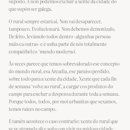
suposto. E non podemos excluír a xente da cidade do
que supón ser galega.
O rural sempre estará aí. Non vai desaparecer,
tampouco. Evolucionará. Non debemos demonizalo.
De feito, levámolo todos dentro -algunhas persoas
máis ca outras- e é unha parte de nós totalmente
compatíbel co ‘mundo moderno’.
Ás veces parece que temos sobrevalorado ese concepto
do mundo rural, esa Arcadia, ese paraíso perdido,
sobre todo para a xente da cidade. Xente que cada fin
de semana ‘volve ao rural’, a cargar cos produtos do
campo para encher a despensa durante toda a semana.
Porque todos, todos, por moi urbanitas que sexamos,
temos raíces no campo.
E tamén acontece o caso contrario: xente do rural que
se ve atrapada alí e soña con vivir na ruidosa cidade,