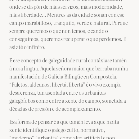
onde se dispón de máis servizos, máis modernidade,
máis liberdade… Mentres as da cidade soñan con ese
campo marabilloso, tranquilo, verde e natural. Porque
sempre queremos o que non temos, e cando o
conseguimos, queremos recuperar o que perdemos. E
así até o infinito.
E ese concepto de galeguidade rural contáxiase tamén
á nosa lingua. Aquela señora maior que berraba nunha
manifestación de Galicia Bilingüe en Compostela:
“Paletos, aldeanos, libertá, libertá” é o vivo exemplo
desa crenza, tan asentada entre os urbanitas
galegófobos como entre a xente do campo, sometida a
décadas de presión e de acomplexamento.
Esa forma de pensar é a que tamén leva a que moita
xente identifique o galego culto, normativo,
“moderno”, “urbanita”, como algo artificial e non