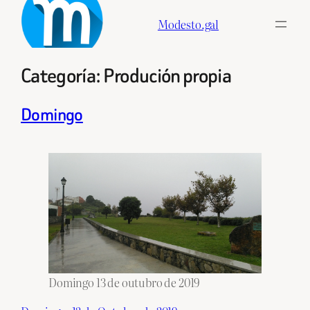
Skip
Modesto.gal
to
content
Categoría:
Produción propia
Domingo
Domingo 13 de outubro de 2019