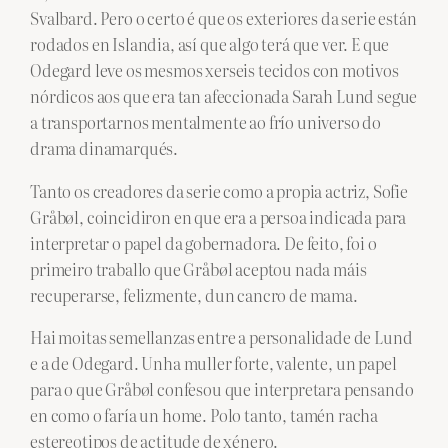
Svalbard. Pero o certo é que os exteriores da serie están
rodados en Islandia, así que algo terá que ver. E que
Odegard leve os mesmos xerseis tecidos con motivos
nórdicos aos que era tan afeccionada Sarah Lund segue
a transportarnos mentalmente ao frío universo do
drama dinamarqués.
Tanto os creadores da serie como a propia actriz, Sofie
Gråbøl, coincidiron en que era a persoa indicada para
interpretar o papel da gobernadora. De feito, foi o
primeiro traballo que Gråbøl aceptou nada máis
recuperarse, felizmente, dun cancro de mama.
Hai moitas semellanzas entre a personalidade de Lund
e a de Odegard. Unha muller forte, valente, un papel
para o que Gråbøl confesou que interpretara pensando
en como o faría un home. Polo tanto, tamén racha
estereotipos de actitude de xénero.