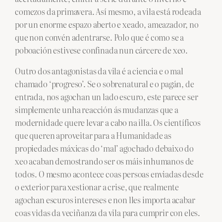
comezos da primavera. Así mesmo, a vila está rodeada
por un enorme espazo aberto e xeado, ameazador, no
que non convén adentrarse. Polo que é como se a
poboación estivese confinada nun cárcere de xeo.
Outro dos antagonistas da vila é a ciencia e o mal
chamado ‘progreso’. Se o sobrenatural e o pagán, de
entrada, nos agochan un lado escuro, este parece ser
simplemente unha reacción ás mudanzas que a
modernidade quere levar a cabo na illa. Os científicos
que queren aproveitar para a Humanidade as
propiedades máxicas do ‘mal’ agochado debaixo do
xeo acaban demostrando ser os máis inhumanos de
todos. O mesmo acontece coas persoas enviadas desde
o exterior para xestionar a crise, que realmente
agochan escuros intereses e non lles importa acabar
coas vidas da veciñanza da vila para cumprir con eles.