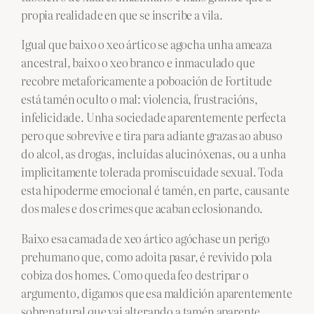
propia realidade en que se inscribe a vila.
Igual que baixo o xeo ártico se agocha unha ameaza
ancestral, baixo o xeo branco e inmaculado que
recobre metaforicamente a poboación de Fortitude
está tamén oculto o mal: violencia, frustracións,
infelicidade. Unha sociedade aparentemente perfecta
pero que sobrevive e tira para adiante grazas ao abuso
do alcol, as drogas, incluídas alucinóxenas, ou a unha
implicitamente tolerada promiscuidade sexual. Toda
esta hipoderme emocional é tamén, en parte, causante
dos males e dos crimes que acaban eclosionando.
Baixo esa camada de xeo ártico agóchase un perigo
prehumano que, como adoita pasar, é revivido pola
cobiza dos homes. Como queda feo destripar o
argumento, digamos que esa maldición aparentemente
sobrenatural que vai alterando a tamén aparente