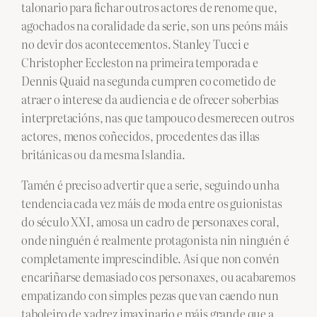
talonario para fichar outros actores de renome que,
agochados na coralidade da serie, son uns peóns máis
no devir dos acontecementos. Stanley Tucci e
Christopher Eccleston na primeira temporada e
Dennis Quaid na segunda cumpren co cometido de
atraer o interese da audiencia e de ofrecer soberbias
interpretacións, nas que tampouco desmerecen outros
actores, menos coñecidos, procedentes das illas
británicas ou da mesma Islandia.
Tamén é preciso advertir que a serie, seguindo unha
tendencia cada vez máis de moda entre os guionistas
do século XXI, amosa un cadro de personaxes coral,
onde ninguén é realmente protagonista nin ninguén é
completamente imprescindible. Así que non convén
encariñarse demasiado cos personaxes, ou acabaremos
empatizando con simples pezas que van caendo nun
taboleiro de xadrez imaxinario e máis grande que a