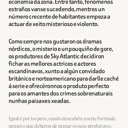
economía da zona. Entre tanto, fenómenos
estraños vanse sucedendo, mentres un
número crecente de habitantes empeza a
actuar de xeito misterioso e violento.
Como sempre nos gustaron os dramas
nórdicos, o misterio e un pouquiño de
gore
,
os produtores de Sky Atlantic decidiron
fichar as mellores actrices e actores
escandinavos, xunto a algún convidado
británico e norteamericano para darlle caché
á serie e ofrecéronnos o produto perfecto
para os amantes dos crimes sobrenaturais
nunhas paisaxes xeadas.
Igual é por iso pero, cando descubrín a serie
Fortitude
,
pensei o que deberon de pensar os seus produtores.