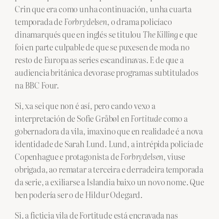
Crin que era como unha continuación, unha cuarta
temporada de
Forbrydelsen
, o drama policíaco
dinamarqués que en inglés se titulou
The Killing
e que
foi en parte culpable de que se puxesen de moda no
resto de Europa as series escandinavas. E de que a
audiencia británica devorase programas subtitulados
na BBC Four.
Si, xa sei que non é así, pero cando vexo a
interpretación de Sofie Gråbøl en
Fortitude
como a
gobernadora da vila, imaxino que en realidade é a nova
identidade de Sarah Lund. Lund, a intrépida policía de
Copenhague e protagonista de
Forbrydelsen
, viuse
obrigada, ao rematar a terceira e derradeira temporada
da serie, a exiliarse a Islandia baixo un novo nome. Que
ben podería ser o de Hildur Odegard.
Si, a ficticia vila de Fortitude está encravada nas