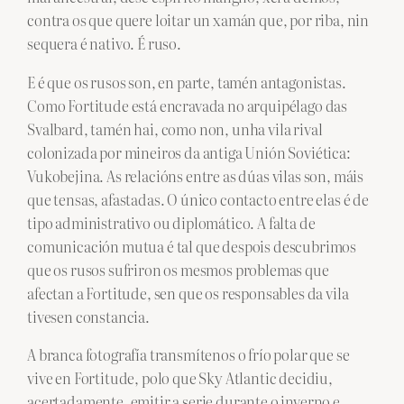
contra os que quere loitar un xamán que, por riba, nin
sequera é nativo. É ruso.
E é que os rusos son, en parte, tamén antagonistas.
Como Fortitude está encravada no arquipélago das
Svalbard, tamén hai, como non, unha vila rival
colonizada por mineiros da antiga Unión Soviética:
Vukobejina. As relacións entre as dúas vilas son, máis
que tensas, afastadas. O único contacto entre elas é de
tipo administrativo ou diplomático. A falta de
comunicación mutua é tal que despois descubrimos
que os rusos sufriron os mesmos problemas que
afectan a Fortitude, sen que os responsables da vila
tivesen constancia.
A branca fotografía transmítenos o frío polar que se
vive en Fortitude, polo que Sky Atlantic decidiu,
acertadamente, emitir a serie durante o inverno e