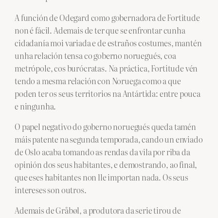
A función de Odegard como gobernadora de Fortitude
non é fácil. Ademais de ter que se enfrontar cunha
cidadanía moi variada e de estraños costumes, mantén
unha relación tensa co goberno noruegués, coa
metrópole, cos burócratas. Na práctica, Fortitude vén
tendo a mesma relación con Noruega como a que
poden ter os seus territorios na Antártida: entre pouca
e ningunha.
O papel negativo do goberno noruegués queda tamén
máis patente na segunda temporada, cando un enviado
de Oslo acaba tomando as rendas da vila por riba da
opinión dos seus habitantes, e demostrando, ao final,
que eses habitantes non lle importan nada. Os seus
intereses son outros.
Ademais de Gråbøl, a produtora da serie tirou de