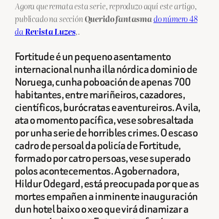
Agora que remata esta serie, reproduzo aquí este artigo,
publicado na sección
Querido fantasma
do número 48
da
Revista Luzes
,.
Fortitude é un pequeno asentamento
internacional nunha illa nórdica dominio de
Noruega, cunha poboación de apenas 700
habitantes, entre mariñeiros, cazadores,
científicos, burócratas e aventureiros. A vila,
ata o momento pacífica, vese sobresaltada
por unha serie de horribles crimes. O escaso
cadro de persoal da policía de Fortitude,
formado por catro persoas, vese superado
polos acontecementos. A gobernadora,
Hildur Odegard, está preocupada por que as
mortes empañen a inminente inauguración
dun hotel baixo o xeo que virá dinamizar a